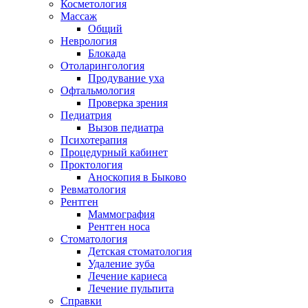
Косметология
Массаж
Общий
Неврология
Блокада
Отоларингология
Продувание уха
Офтальмология
Проверка зрения
Педиатрия
Вызов педиатра
Психотерапия
Процедурный кабинет
Проктология
Аноскопия в Быково
Ревматология
Рентген
Маммография
Рентген носа
Стоматология
Детская стоматология
Удаление зуба
Лечение кариеса
Лечение пульпита
Справки