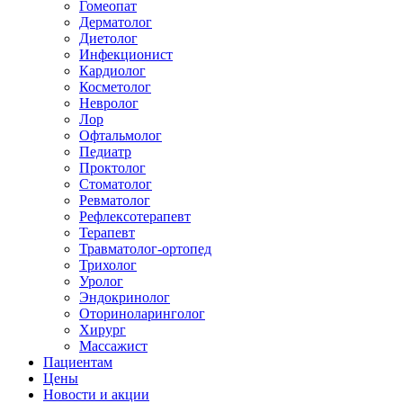
Гомеопат
Дерматолог
Диетолог
Инфекционист
Кардиолог
Косметолог
Невролог
Лор
Офтальмолог
Педиатр
Проктолог
Стоматолог
Ревматолог
Рефлексотерапевт
Терапевт
Травматолог-ортопед
Трихолог
Уролог
Эндокринолог
Оториноларинголог
Хирург
Массажист
Пациентам
Цены
Новости и акции