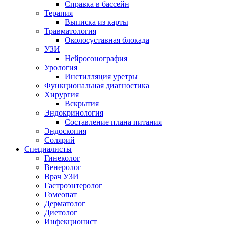
Справка в бассейн
Терапия
Выписка из карты
Травматология
Околосуставная блокада
УЗИ
Нейросонография
Урология
Инстилляция уретры
Функциональная диагностика
Хирургия
Вскрытия
Эндокринология
Составление плана питания
Эндоскопия
Солярий
Специалисты
Гинеколог
Венеролог
Врач УЗИ
Гастроэнтеролог
Гомеопат
Дерматолог
Диетолог
Инфекционист