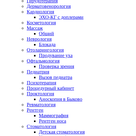
Гирудотерапия
Дерматовенорология
Кардиология
ЭХО-КГ с доплерами
Косметология
Массаж
Общий
Неврология
Блокада
Отоларингология
Продувание уха
Офтальмология
Проверка зрения
Педиатрия
Вызов педиатра
Психотерапия
Процедурный кабинет
Проктология
Аноскопия в Быково
Ревматология
Рентген
Маммография
Рентген носа
Стоматология
Детская стоматология