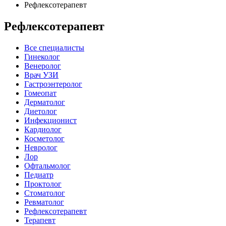
Рефлексотерапевт
Рефлексотерапевт
Все специалисты
Гинеколог
Венеролог
Врач УЗИ
Гастроэнтеролог
Гомеопат
Дерматолог
Диетолог
Инфекционист
Кардиолог
Косметолог
Невролог
Лор
Офтальмолог
Педиатр
Проктолог
Стоматолог
Ревматолог
Рефлексотерапевт
Терапевт