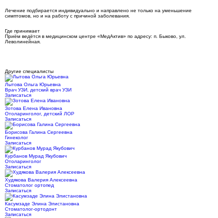
Лечение подбирается индивидуально и направлено не только на уменьшение
симптомов, но и на работу с причиной заболевания.
Где принимает
Приём ведётся в медицинском центре «МедАктив» по адресу: п. Быково, ул.
Леволинейная.
Другие специалисты
Лытова Ольга Юрьевна
Врач УЗИ, детский врач УЗИ
Записаться
Зотова Елена Ивановна
Отоларинголог, детский ЛОР
Записаться
Борисова Галина Сергеевна
Гинеколог
Записаться
Курбанов Мурад Якубович
Отоларинголог
Записаться
Худякова Валерия Алексеевна
Cтоматолог ортопед
Записаться
Касумзаде Элина Элистановна
Стоматолог-ортодонт
Записаться