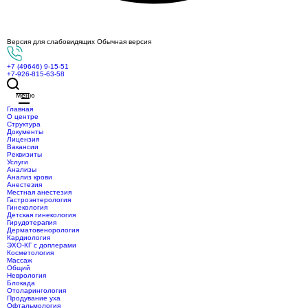
Версия для слабовидящих
Обычная версия
+7 (49646) 9-15-51
+7-926-815-63-58
Меню
Главная
О центре
Структура
Документы
Лицензия
Вакансии
Реквизиты
Услуги
Анализы
Анализ крови
Анестезия
Местная анестезия
Гастроэнтерология
Гинекология
Детская гинекология
Гирудотерапия
Дерматовенорология
Кардиология
ЭХО-КГ с доплерами
Косметология
Массаж
Общий
Неврология
Блокада
Отоларингология
Продувание уха
Офтальмология