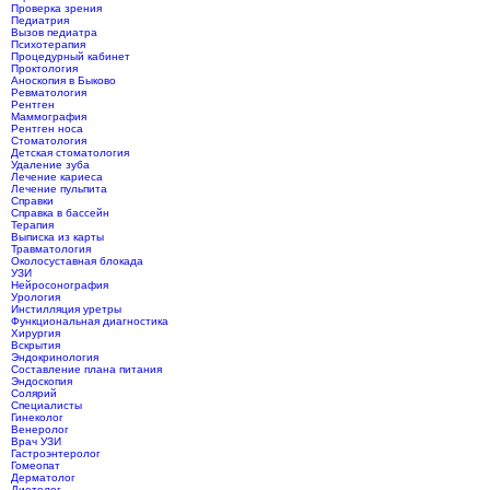
Проверка зрения
Педиатрия
Вызов педиатра
Психотерапия
Процедурный кабинет
Проктология
Аноскопия в Быково
Ревматология
Рентген
Маммография
Рентген носа
Стоматология
Детская стоматология
Удаление зуба
Лечение кариеса
Лечение пульпита
Справки
Справка в бассейн
Терапия
Выписка из карты
Травматология
Околосуставная блокада
УЗИ
Нейросонография
Урология
Инстилляция уретры
Функциональная диагностика
Хирургия
Вскрытия
Эндокринология
Составление плана питания
Эндоскопия
Солярий
Специалисты
Гинеколог
Венеролог
Врач УЗИ
Гастроэнтеролог
Гомеопат
Дерматолог
Диетолог