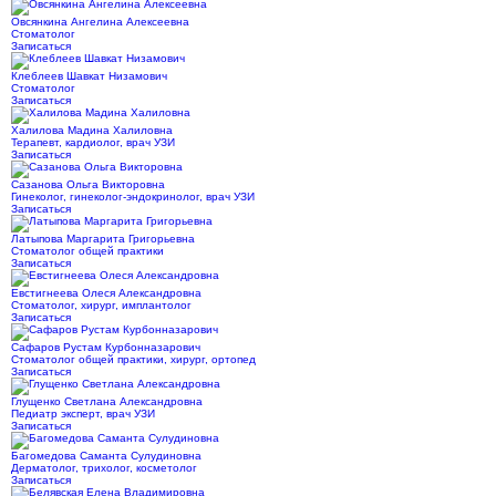
Овсянкина Ангелина Алексеевна
Стоматолог
Записаться
Клеблеев Шавкат Низамович
Стоматолог
Записаться
Халилова Мадина Халиловна
Терапевт, кардиолог, врач УЗИ
Записаться
Сазанова Ольга Викторовна
Гинеколог, гинеколог-эндокринолог, врач УЗИ
Записаться
Латыпова Маргарита Григорьевна
Стоматолог общей практики
Записаться
Евстигнеева Олеся Александровна
Стоматолог, хирург, имплантолог
Записаться
Сафаров Рустам Курбонназарович
Стоматолог общей практики, хирург, ортопед
Записаться
Глущенко Светлана Александровна
Педиатр эксперт, врач УЗИ
Записаться
Багомедова Саманта Сулудиновна
Дерматолог, трихолог, косметолог
Записаться