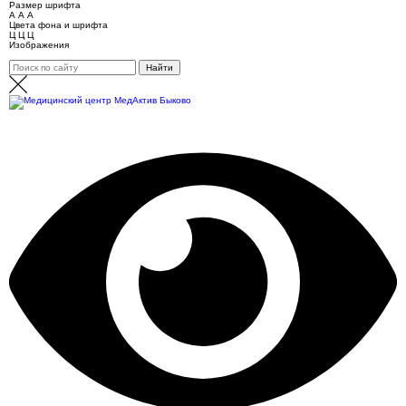
Размер шрифта
А
А
А
Цвета фона и шрифта
Ц
Ц
Ц
Изображения