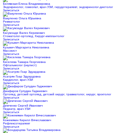
Белявская Елена Владимировна
Эндокринолог, гомеопат, врач УЗИ, гирудотерапевт, эндокринолог-диетолог
Записаться
Вакуленко Ольга Юрьевна
Ревматолог
Записаться
Касумзаде Валех Керимович
Стоматолог-ортопед, Хирург-имплантолог
Записаться
Кузьмич Маргарита Николаевна
Массжист
Записаться
Киселева Тамара Георгиевна
Офтальмолог (окулист)
Записаться
Асатрян Гоар Эдуардовна
Кардиолог, врач УЗИ
Записаться
Джафаров Сулудин Гаджиевич
Ортопед, детский ортопед, детский хирург, травматолог, хирург, проктолог
Записаться
Демченко Сергей Иванович
Педиатр, врач УЗИ
Записаться
Кожемякин Кирилл Вячеславович
Рефлексотерапевт
Записаться