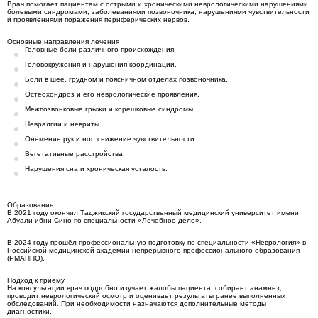
Врач помогает пациентам с острыми и хроническими неврологическими нарушениями,
болевыми синдромами, заболеваниями позвоночника, нарушениями чувствительности
и проявлениями поражения периферических нервов.
Основные направления лечения
Головные боли различного происхождения.
Головокружения и нарушения координации.
Боли в шее, грудном и поясничном отделах позвоночника.
Остеохондроз и его неврологические проявления.
Межпозвонковые грыжи и корешковые синдромы.
Невралгии и невриты.
Онемение рук и ног, снижение чувствительности.
Вегетативные расстройства.
Нарушения сна и хроническая усталость.
Образование
В 2021 году окончил Таджикский государственный медицинский университет имени
Абуали ибни Сино по специальности «Лечебное дело».
В 2024 году прошёл профессиональную подготовку по специальности «Неврология» в
Российской медицинской академии непрерывного профессионального образования
(РМАНПО).
Подход к приёму
На консультации врач подробно изучает жалобы пациента, собирает анамнез,
проводит неврологический осмотр и оценивает результаты ранее выполненных
обследований. При необходимости назначаются дополнительные методы
диагностики.