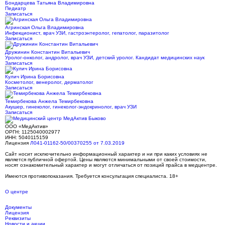
Бондарцева Татьяна Владимировна
Педиатр
Записаться
Агринская Ольга Владимировна
Инфекционист, врач УЗИ, гастроэнтеролог, гепатолог, паразитолог
Записаться
Дружинин Константин Витальевич
Уролог-онколог, андролог, врач УЗИ, детский уролог. Кандидат медицинских наук
Записаться
Кулич Ирина Борисовна
Косметолог, венеролог, дерматолог
Записаться
Темирбекова Анжела Темирбековна
Акушер, гинеколог, гинеколог-эндокринолог, врач УЗИ
Записаться
ООО «МедАктив»
ОРГН: 1125040002977
ИНН: 5040115159
Лицензия
Л041-01162-50/00370255 от 7.03.2019
Сайт носит исключительно информационный характер и ни при каких условиях не
является публичной офертой. Цены являются минимальными от своей стоимости,
носят ознакомительный характер и могут отличаться от позиций прайса в медцентре.
Имеются противопоказания. Требуется консультация специалиста. 18+
О центре
Документы
Лицензия
Реквизиты
Новости и акции