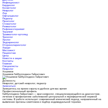
Инфекционист
Кардиолог
Косметолог
Невролог
Лор
Офтальмолог
Педиатр
Проктолог
Стоматолог
Ревматолог
Рефлексотерапевт
Терапевт
Травматолог-ортопед
Трихолог
Уролог
Эндокринолог
Оториноларинголог
Хирург
Массажист
Пациентам
Цены
Новости и акции
Контакты
Главная
Специалисты
Невролог
Хошимов
Хошимов Гайбуллоджон Гайратович
Должность:
Невролог, детский невролог, педиатр
Записаться
Запишитесь на прием к врачу в удобное для вас время
Профессиональный профиль
Гайбуллоджон Гайратович — врач-невролог, специализирующийся на диагностике,
лечении и профилактике заболеваний центральной и периферической нервной
системы. В работе использует современный клинический подход, направленный на
выявление причины симптомов и подбор индивидуальной терапии.