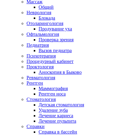
Массаж
Общий
Неврология
Блокада
Отоларингология
Продувание уха
Офтальмология
Проверка зрения
Педиатрия
Вызов педиатра
Психотерапия
Процедурный кабинет
Проктология
Аноскопия в Быково
Ревматология
Рентген
Маммография
Рентген носа
Стоматология
Детская стоматология
Удаление зуба
Лечение кариеса
Лечение пульпита
Справки
Справка в бассейн