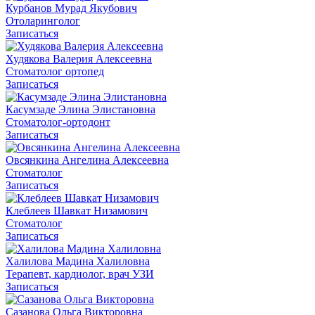
Курбанов Мурад Якубович
Отоларинголог
Записаться
Худякова Валерия Алексеевна
Cтоматолог ортопед
Записаться
Касумзаде Элина Элистановна
Стоматолог-ортодонт
Записаться
Овсянкина Ангелина Алексеевна
Стоматолог
Записаться
Клеблеев Шавкат Низамович
Стоматолог
Записаться
Халилова Мадина Халиловна
Терапевт, кардиолог, врач УЗИ
Записаться
Сазанова Ольга Викторовна