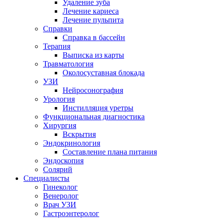
Удаление зуба
Лечение кариеса
Лечение пульпита
Справки
Справка в бассейн
Терапия
Выписка из карты
Травматология
Околосуставная блокада
УЗИ
Нейросонография
Урология
Инстилляция уретры
Функциональная диагностика
Хирургия
Вскрытия
Эндокринология
Составление плана питания
Эндоскопия
Солярий
Специалисты
Гинеколог
Венеролог
Врач УЗИ
Гастроэнтеролог