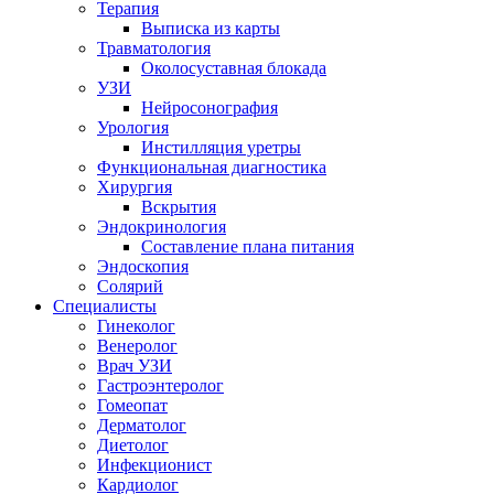
Терапия
Выписка из карты
Травматология
Околосуставная блокада
УЗИ
Нейросонография
Урология
Инстилляция уретры
Функциональная диагностика
Хирургия
Вскрытия
Эндокринология
Составление плана питания
Эндоскопия
Солярий
Специалисты
Гинеколог
Венеролог
Врач УЗИ
Гастроэнтеролог
Гомеопат
Дерматолог
Диетолог
Инфекционист
Кардиолог