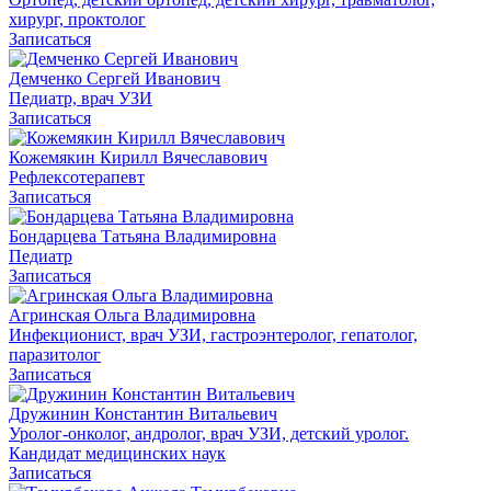
хирург, проктолог
Записаться
Демченко Сергей Иванович
Педиатр, врач УЗИ
Записаться
Кожемякин Кирилл Вячеславович
Рефлексотерапевт
Записаться
Бондарцева Татьяна Владимировна
Педиатр
Записаться
Агринская Ольга Владимировна
Инфекционист, врач УЗИ, гастроэнтеролог, гепатолог,
паразитолог
Записаться
Дружинин Константин Витальевич
Уролог-онколог, андролог, врач УЗИ, детский уролог.
Кандидат медицинских наук
Записаться