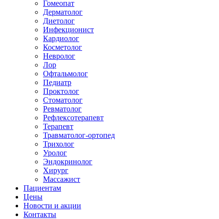
Гомеопат
Дерматолог
Диетолог
Инфекционист
Кардиолог
Косметолог
Невролог
Лор
Офтальмолог
Педиатр
Проктолог
Стоматолог
Ревматолог
Рефлексотерапевт
Терапевт
Травматолог-ортопед
Трихолог
Уролог
Эндокринолог
Хирург
Массажист
Пациентам
Цены
Новости и акции
Контакты