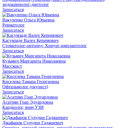
эндокринолог-диетолог
Записаться
Вакуленко Ольга Юрьевна
Ревматолог
Записаться
Касумзаде Валех Керимович
Стоматолог-ортопед, Хирург-имплантолог
Записаться
Кузьмич Маргарита Николаевна
Массжист
Записаться
Киселева Тамара Георгиевна
Офтальмолог (окулист)
Записаться
Асатрян Гоар Эдуардовна
Кардиолог, врач УЗИ
Записаться
Джафаров Сулудин Гаджиевич
Ортопед, детский ортопед, детский хирург, травматолог,