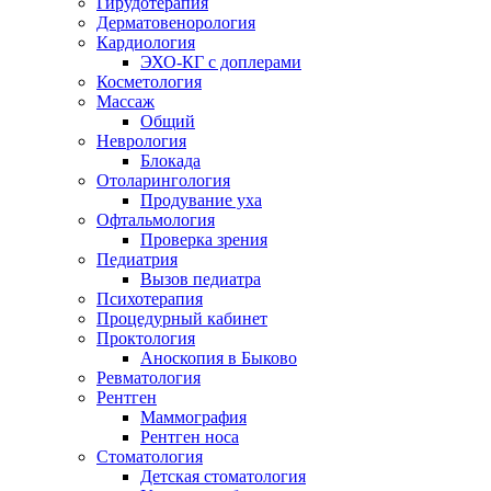
Гирудотерапия
Дерматовенорология
Кардиология
ЭХО-КГ с доплерами
Косметология
Массаж
Общий
Неврология
Блокада
Отоларингология
Продувание уха
Офтальмология
Проверка зрения
Педиатрия
Вызов педиатра
Психотерапия
Процедурный кабинет
Проктология
Аноскопия в Быково
Ревматология
Рентген
Маммография
Рентген носа
Стоматология
Детская стоматология