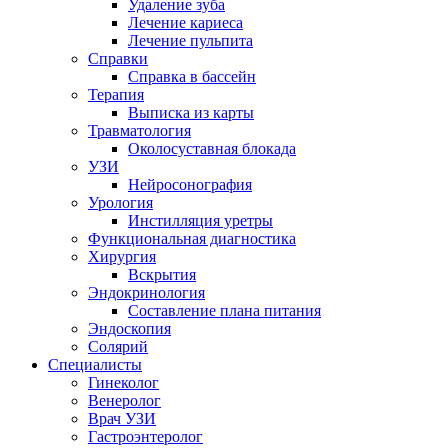
Удаление зуба
Лечение кариеса
Лечение пульпита
Справки
Справка в бассейн
Терапия
Выписка из карты
Травматология
Околосуставная блокада
УЗИ
Нейросонография
Урология
Инстилляция уретры
Функциональная диагностика
Хирургия
Вскрытия
Эндокринология
Составление плана питания
Эндоскопия
Солярий
Специалисты
Гинеколог
Венеролог
Врач УЗИ
Гастроэнтеролог