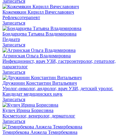
Записаться
Кожемякин Кирилл Вячеславович
Рефлексотерапевт
Записаться
Бондарцева Татьяна Владимировна
Педиатр
Записаться
Агринская Ольга Владимировна
Инфекционист, врач УЗИ, гастроэнтеролог, гепатолог,
паразитолог
Записаться
Дружинин Константин Витальевич
Уролог-онколог, андролог, врач УЗИ, детский уролог.
Кандидат медицинских наук
Записаться
Кулич Ирина Борисовна
Косметолог, венеролог, дерматолог
Записаться
Темирбекова Анжела Темирбековна