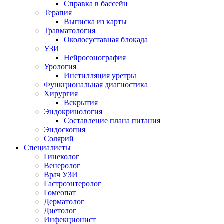
Справка в бассейн
Терапия
Выписка из карты
Травматология
Околосуставная блокада
УЗИ
Нейросонография
Урология
Инстилляция уретры
Функциональная диагностика
Хирургия
Вскрытия
Эндокринология
Составление плана питания
Эндоскопия
Солярий
Специалисты
Гинеколог
Венеролог
Врач УЗИ
Гастроэнтеролог
Гомеопат
Дерматолог
Диетолог
Инфекционист