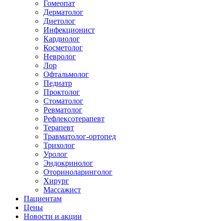
Гомеопат
Дерматолог
Диетолог
Инфекционист
Кардиолог
Косметолог
Невролог
Лор
Офтальмолог
Педиатр
Проктолог
Стоматолог
Ревматолог
Рефлексотерапевт
Терапевт
Травматолог-ортопед
Трихолог
Уролог
Эндокринолог
Оториноларинголог
Хирург
Массажист
Пациентам
Цены
Новости и акции