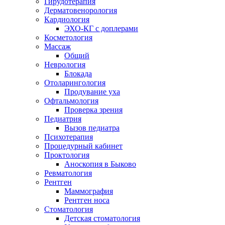
Гирудотерапия
Дерматовенорология
Кардиология
ЭХО-КГ с доплерами
Косметология
Массаж
Общий
Неврология
Блокада
Отоларингология
Продувание уха
Офтальмология
Проверка зрения
Педиатрия
Вызов педиатра
Психотерапия
Процедурный кабинет
Проктология
Аноскопия в Быково
Ревматология
Рентген
Маммография
Рентген носа
Стоматология
Детская стоматология