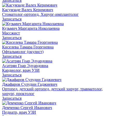
Записаться
Касумзаде Валех Керимович
Стоматолог-ортопед, Хирург-имплантолог
Записаться
Кузьмич Маргарита Николаевна
Массжист
Записаться
Киселева Тамара Георгиевна
Офтальмолог (окулист)
Записаться
Асатрян Гоар Эдуардовна
Кардиолог, врач УЗИ
Записаться
Джафаров Сулудин Гаджиевич
Ортопед, детский ортопед, детский хирург, травматолог,
хирург, проктолог
Записаться
Демченко Сергей Иванович
Педиатр, врач УЗИ