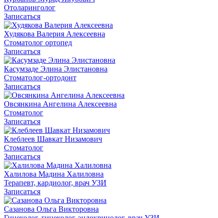
Отоларинголог
Записаться
Худякова Валерия Алексеевна
Cтоматолог ортопед
Записаться
Касумзаде Элина Элистановна
Стоматолог-ортодонт
Записаться
Овсянкина Ангелина Алексеевна
Стоматолог
Записаться
Клеблеев Шавкат Низамович
Стоматолог
Записаться
Халилова Мадина Халиловна
Терапевт, кардиолог, врач УЗИ
Записаться
Сазанова Ольга Викторовна
Гинеколог, гинеколог-эндокринолог, врач УЗИ