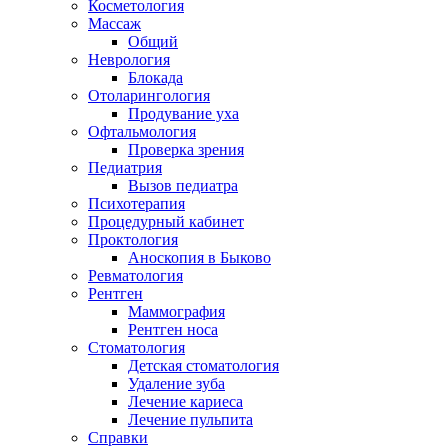
Косметология
Массаж
Общий
Неврология
Блокада
Отоларингология
Продувание уха
Офтальмология
Проверка зрения
Педиатрия
Вызов педиатра
Психотерапия
Процедурный кабинет
Проктология
Аноскопия в Быково
Ревматология
Рентген
Маммография
Рентген носа
Стоматология
Детская стоматология
Удаление зуба
Лечение кариеса
Лечение пульпита
Справки