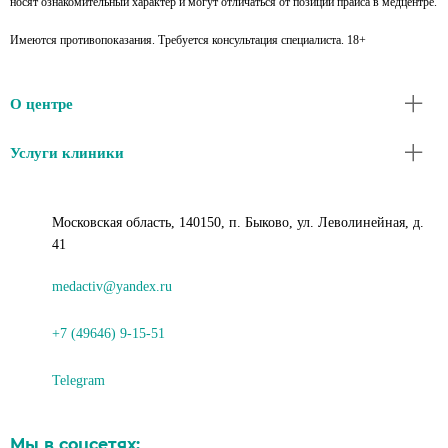
носят ознакомительный характер и могут отличаться от позиций прайса в медцентре.
Имеются противопоказания. Требуется консультация специалиста. 18+
О центре
Услуги клиники
Московская область, 140150, п. Быково, ул. Леволинейная, д.
41
medactiv@yandex.ru
+7 (49646) 9-15-51
Telegram
Мы в соцсетях: